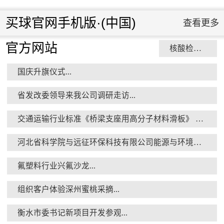
买球官网手机版·(中国)
查看更多
官方网站
核酸检测演练...
国庆升旗仪式...
省发改委领导来我公司调研走访...
交通运输行业标准《桥梁支座用高分子材料滑板》 送审稿审查会在京召开...
河北省科学院与远征环保科技有限公司能源与环境新材料成果转化基地签约暨揭牌仪式...
氟塑料行业兴氟沙龙...
组织客户体验深州蜜桃采摘...
衡水市委书记新项目开发参观...